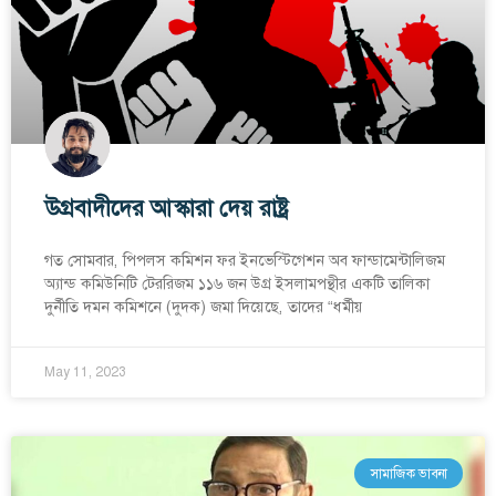
উগ্রবাদীদের আস্কারা দেয় রাষ্ট্র
গত সোমবার, পিপলস কমিশন ফর ইনভেস্টিগেশন অব ফান্ডামেন্টালিজম
অ্যান্ড কমিউনিটি টেররিজম ১১৬ জন উগ্র ইসলামপন্থীর একটি তালিকা
দুর্নীতি দমন কমিশনে (দুদক) জমা দিয়েছে, তাদের “ধর্মীয়
May 11, 2023
সামাজিক ভাবনা