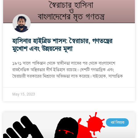
হাসিনার হাইব্রিড শাসন: স্বৈরাচার, গণতন্ত্রের
মুখোশ এবং উন্নয়নের মূলা
১৯৭১ সালে পাকিস্তান থেকে স্বাধীনতা লাভের পর থেকে বাংলাদেশে
রাজনৈতিক অস্থিরতার দীর্ঘ ইতিহাস রয়েছে। দেশটি গণতান্ত্রিক এবং
স্বৈরাচারী সরকারের মিশ্রণের অভিজ্ঞতা লাভ করেছে। যাইহোক, সাম্প্রতিক
May 15, 2023
ধর্ম বিষয়ক