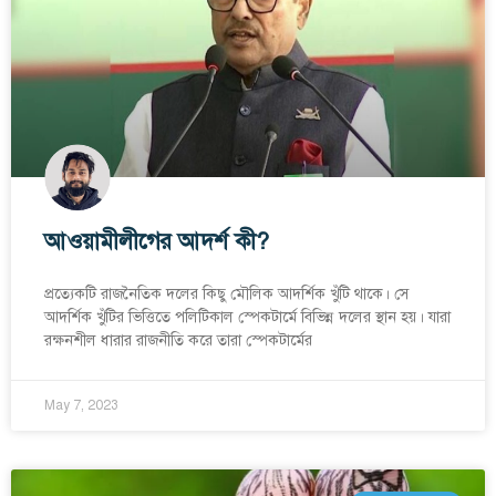
আওয়ামীলীগের আদর্শ কী?
প্রত্যেকটি রাজনৈতিক দলের কিছু মৌলিক আদর্শিক খুঁটি থাকে। সে
আদর্শিক খুঁটির ভিত্তিতে পলিটিকাল স্পেকটার্মে বিভিন্ন দলের স্থান হয়। যারা
রক্ষনশীল ধারার রাজনীতি করে তারা স্পেকটার্মের
May 7, 2023