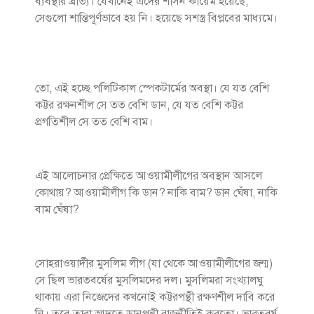
ব্যবস্থায় ব্রাত্য। যেখানেই এদের শাসন কায়েম হয়েছে,
সেগুলো শান্তিপূর্ণভাবে হয় নি। হয়েছে সশস্ত্র বিপ্লবের মাধ্যমে।
তো, এই হচ্ছে পলিটিকাল স্পেকটার্মের অবস্থা। যে যত বেশি
কট্টর রক্ষনশীল সে তত বেশি ডান, যে যত বেশি কট্টর
প্রগতিশীল সে তত বেশি বাম।
এই আলোচনার প্রেক্ষিতে আওয়ামীলীগের অবস্থান আসলে
কোথায়? আওয়ামীলীগ কি ডান? নাকি বাম? ডান ঘেঁষা, নাকি
বাম ঘেঁষা?
সোহরাওয়ার্দীর মুসলিম লীগ (যা থেকে আওয়ামীলীগের জন্ম)
সে ছিল ভারতবর্ষের মুসলিমদের দল। মুসলিমরা সংখ্যালঘু
থাকায় এরা নিজেদের কখনোই কট্টরপন্থী রক্ষণশীল দাবি করে
নি। তবে তারা আদতে ডানপন্থী রাজনীতিই করতো। ভারতবর্ষ