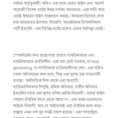
সর্বময় কর্তৃত্ববাদী। যদিও এরা বলে এদের আইন এবং আদর্শ
অনুযায়ী বিশেষ ধর্মের ঈশ্বর সর্বময় ক্ষমতাধর। এরা দাবি করে
এরাই ঈশ্বরের আইন বাস্তবায়ন করছে। উদাহরণ হিসাবে দেখা
যায় জামায়াতে ইসলাম, বিজেপি, আমেরিকার রিপাবলিকান
পার্টি ইত্যাদি। এরা বিভিন্ন ধর্মের হলেও এদের কর্মপন্থা একই।
স্পেকটার্মের অন্য প্রান্তে যারা তারাও সামরিকভাবে এবং
সামগ্রিকভাবে প্রগতিশীল। এরা চায় ছোট সরকার, যা less
governing, যা নাগরিককে ব্যক্তিস্বাধীনতা দেয়। এরা যদিও
সমান অধিকারের কথা বলে, কিন্তু এরা মূলত চায় সাম্যবাদী
ব্যবস্থা। অর্থনৈতিক দিক থেকে এরা আগ্রাসী।
ব্যক্তিমালিকানার বিলুপ্তি, শ্রমিক অধিকার, নারীর অধিকার
ইত্যাদির নামে এরা মূলত ধণিক শ্রেণির বিরোধী। এদের আইন
কোনো ঐশ্বরিক উৎস থেকে আসে না। এরা মার্ক্স-এঙেলসের
আইনে বিশ্বাসী, আর সে আইনকেই এরা ঐশ্বরিক জ্ঞান করে।
বাস্তবে এমন দল খুব কমই সফল হয়েছে। এরা গণতান্ত্রিক