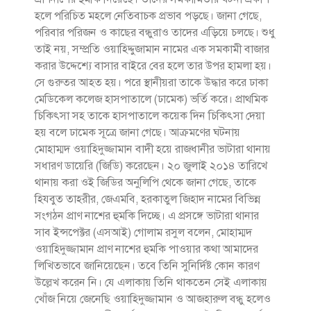
হলে পরিচিত মহলে নেতিবাচক প্রভাব পড়ছে। জানা গেছে,
পরিবার পরিজন ও কাছের বন্ধুরাও তাদের এড়িয়ে চলছে। শুধু
তাই নয়, সম্প্রতি ওয়াহিদ্দুজামান নামের এক সমকামী বাজার
করার উদ্দেশ্যে বাসার বাইরে বের হলে তার উপর হামলা হয়।
সে গুরুতর আহত হয়। পরে স্থানীয়রা তাকে উদ্ধার করে ঢাকা
মেডিকেল কলেজ হাসপাতালে (ঢামেক) ভর্তি করে। প্রাথমিক
চিকিৎসা সহ তাকে হাসপাতালে কয়েক দিন চিকিৎসা দেয়া
হয় বলে ঢামেক সূত্রে জানা গেছে। আক্রমণের ঘটনায়
মোহাম্মদ ওয়াহিদুজ্জামান বাদী হয়ে রাজধানীর ভাটারা থানায়
সধারণ ডায়েরি (জিডি) করেছেন। ২০ জুলাই ২০১৪ তারিখে
থানায় করা ওই জিডির অনুলিপি থেকে জানা গেছে, তাকে
হিযবুত তাহরীর, জেএমবি, হরকাতুল জিহাদ নামের বিভিন্ন
সংগঠন প্রাণ নাশের হুমকি দিচ্ছে। এ প্রসঙ্গে ভাটারা থানার
সাব ইন্সপেক্টর (এসআই) গোলাম রসুল বলেন, মোহাম্মদ
ওয়াহিদুজ্জামান প্রাণ নাশের হুমকি পাওয়ার কথা আমাদের
লিখিতভাবে জানিয়েছেন। তবে তিনি সুনির্দিষ্ট কোন কারণ
উল্লেখ করেন নি। যে এলাকায় তিনি থাকতেন সেই এলাকায়
খোঁজ নিয়ে জেনেছি ওয়াহিদুজ্জামান ও আজহারুল বন্ধু হলেও