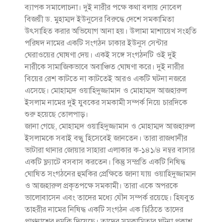
ব্যাপক সমালোচনা। দুই নারীর পক্ষে কথা বলায় নোবেল
বিজয়ী ড. মুহাম্মদ ইউনুসের বিরুদ্ধে দেশে সমকামিতা
উৎসাহিত করার অভিযোগ আনা হয়। উলামা মাশায়েখ সংহতি
পরিষদ নামের একটি সংগঠন ঢাকার ইউনুস সেন্টার
ঘেরাওয়ের ঘোষণা দেয়। একই সঙ্গে সংগঠনটি ওই দুই
নারীকে সামাজিকভাবে অবাঞ্চিত ঘোষণা করে। দুই নারীর
বিয়ের রেশ কাটতে না কাটতেই আরও একটি ঘটনা নজরে
এসেছে। মোহাম্মদ ওয়াহিদুজ্জামান ও মোহাম্মদ আজহারুল
ইসলাম নামের দুই যুবকের সমকামী সম্পর্ক নিয়ে চারদিকে
শুরু হয়েছে তোলপাড়।
জানা গেছে, মোহাম্মদ ওয়াহিদুজ্জামান ও মোহাম্মদ আজহারুল
ইসলামকে সবাই বন্ধু হিসেবেই জানতেন। তারা রাজধানীর
ভাটারা থানার জোয়ার সাহারা এলাকার ক-১৪১/৪ নম্বর বাসার
একটি ফ্ল্যাটে বসবাস করতেন। কিন্তু সম্প্রতি একটি নিষিদ্ধ
ঘোষিত সংগঠনের হুমকির প্রেক্ষিতে জানা যায় ওয়াহিদুজ্জামান
ও আজহারুল প্রকৃতপক্ষে সমকামী। তারা একে অপরকে
ভালোবাসেন এবং তাদের মধ্যে যৌন সম্পর্ক রয়েছে। হিযবুত
তাহরীর নামের নিষিদ্ধ একটি সংগঠন এক চিঠিতে তাদের
প্রাণনাশের হুমকি দিয়েছে। তাদের সমকামিতার ঘটনা প্রকাশ